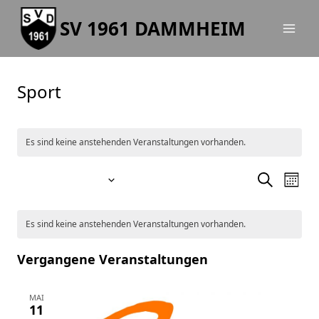
Zum
SV 1961 DAMMHEIM
Inhalt
springen
Sport
Es sind keine anstehenden Veranstaltungen vorhanden.
09/08/2026
Ve
Veran
Suche
Monat
Datum
An
Suche
Kalender
wählen.
Es sind keine anstehenden Veranstaltungen vorhanden.
Na
und
von
Vergangene Veranstaltungen
Ansic
Veranstaltungen
Navig
MAI
11