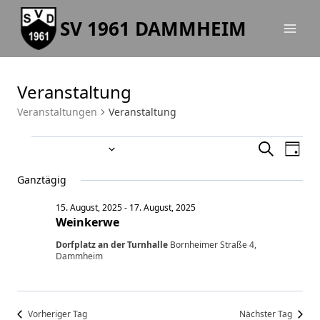
Zum
SV 1961 DAMMHEIM
Inhalt
springen
Veranstaltung
Veranstaltungen
Veranstaltung
15/08/2025
Veranstaltungen
Ve
Veran
Suche
Tag
Datum
An
für
Suche
Ganztägig
wählen.
Na
15.
und
15. August, 2025
-
17. August, 2025
Weinkerwe
August,
Ansic
Dorfplatz an der Turnhalle
Bornheimer Straße 4,
Dammheim
2025
Navig
Vorheriger Tag
Nächster Tag