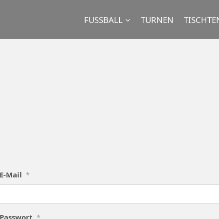
FUSSBALL
TURNEN
TISCHTE
RNER BEREIC
E-Mail
*
Passwort
*