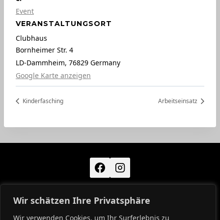
Event
VERANSTALTUNGSORT
Clubhaus
Bornheimer Str. 4
LD-Dammheim
,
76829
Germany
Google Karte anzeigen
Kinderfasching
Arbeitseinsatz
Wir schätzen Ihre Privatsphäre
KONTAKT
IMPRESSUM
DATENSCHUTZ
Wir verwenden Cookies, um Ihr Surferlebnis zu